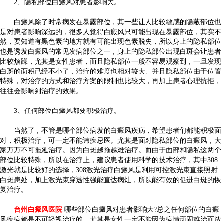
2、隐私部位白癜风对患者影响大。
白癜风除了时常病发在暴露部位，其一些让人比较敏感的隐蔽部位也
是对患者影响深远的，很多人觉得白癜风只可能出现在暴露部位，其实不
然，要知道有黑色素的地方就有可能出现色素脱失，所以身上的隐私部位
也是诱发白癜风的常见发病部位之一，身上的隐私部位出现白斑会让患者
比较烦躁，尤其是女性患者，而且隐私部位一般不容易观察到，一旦发现
白斑的面积已经不小了，治疗的难度也相对较大。并且隐私部位由于位置
特殊，对治疗的方式和治疗方案的限制也比较大，再加上患者心理抗拒，
往往会影响到治疗的效果。
3、任何部位白癜风都要积极治疗。
当然了，不管是哪个部位病发的白癜风疾病，希望患者们都能积极面
对，积极治疗，可一定不能讳疾忌医。尤其是面对隐私部位的白癜风，大
家万万不可拖延治疗。因为白斑越拖越难治疗。而由于面部和隐私这两个
部位比较特殊，所以在治疗上，建议患者使用科学的技术治疗，其中308
激光就是比较好的选择，308激光治疗白癜风是利用可控激光束直接照射
白斑患处，加上激光束穿透性强能直达病灶，所以能有效的促进白斑的恢
复治疗。
台州白癜风医院
哪些部位白癜风对患者影响大?总之任何部位的白癜
风疾病都是不可轻视治疗的，尤其是女性一定不能因为病情顽固难治而放