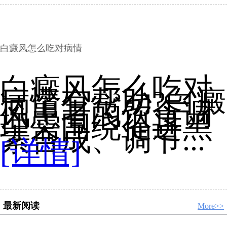
白癜风怎么吃对病情
白癜风怎么吃对
病情有帮助?白癜
风患者的饮食调
理需围绕促进黑
素合成、调节...
[详情]
最新阅读
More>>