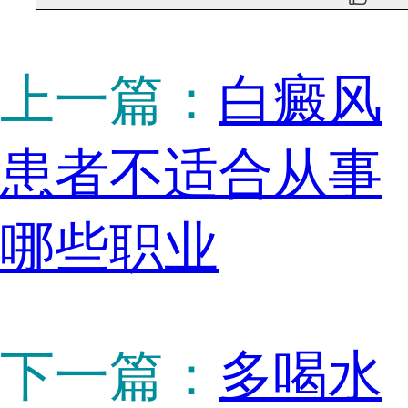
上一篇：
白癜风
患者不适合从事
哪些职业
下一篇：
多喝水