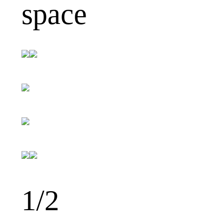
space
1
/2