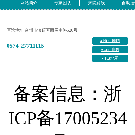
网站简介
专家团队
来院路线
自助挂
医院地址:台州市海曙区丽园南路526号
Html地图
0574-27711115
xml地图
Txt地图
备案信息：浙
ICP备17005234