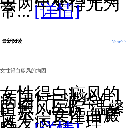
去两年变得尤为
常...
[详情]
最新阅读
More>>
女性得白癜风的病因
女性得白癜风的
病因? 宁波华仁
白癜风医院 温馨
提示：女性白癜
风发病与生理