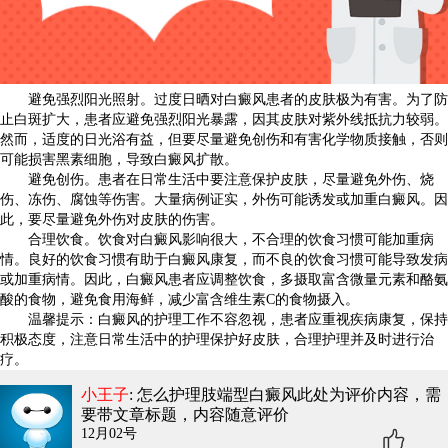
避免强烈阳光照射。过度日晒对白癜风患者的皮肤极为有害。为了防
止白斑扩大，患者应避免强烈阳光暴露，因其皮肤对紫外线抵抗力较弱。
然而，适度的日光浴有益，但要尽量避免创伤和有害化学物质接触，否则
可能损害黑素细胞，导致白癜风扩散。
避免创伤。患者在日常生活中要注意保护皮肤，尽量避免外伤、烧
伤、冻伤、腐蚀等伤害。大量病例证实，外伤可能诱发或加重白癜风。因
此，要尽量避免外伤对皮肤的伤害。
合理饮食。饮食对白癜风影响很大，不合理的饮食习惯可能加重病
情。良好的饮食习惯有助于白癜风康复，而不良的饮食习惯可能导致发病
或加重病情。因此，白癜风患者应调整饮食，多摄取富含微量元素和酪氨
酸的食物，避免食用海鲜，减少富含维生素C的食物摄入。
温馨提示：白癜风的护理工作不容忽视，患者应重视疾病康复，保持
积极态度，注意日常生活中的护理保护好皮肤，合理护理并及时进行治
疗。
小王子
: 怎么护理肢端型白癜风
此处为评价内容，需
要带文章标题，内容随意评价
12月02号