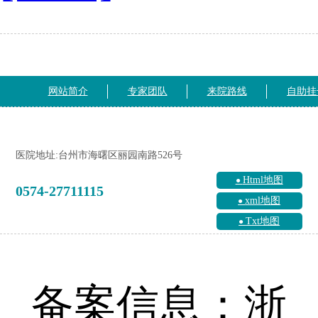
网站简介
专家团队
来院路线
自助挂
医院地址:台州市海曙区丽园南路526号
Html地图
0574-27711115
xml地图
Txt地图
备案信息：浙