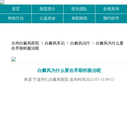
首页
医院简介
医生团队
在线咨询
特色疗法
公益坐诊
来院路线
预约挂号
>
>
>
台州白癜风医院
白癜风常识
白癜风治疗
白癜风为什么要
在早期积极治呢
白癜风为什么要在早期积极治呢
来源:宁波华仁白癜风医院 发布时间2022-07-13 09:57