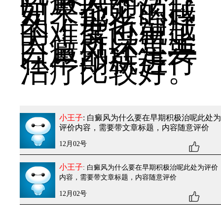
白癜风的治疗
如果拖延的越
久，那么治疗
的难度也就越
大，所以患上
白癜风还是要
在早期就进行
治疗比较好。
小王子
: 白癜风为什么要在早期积极治呢
此处为
评价内容，需要带文章标题，内容随意评价
12月02号
小王子
: 白癜风为什么要在早期积极治呢
此处为评价
内容，需要带文章标题，内容随意评价
12月02号