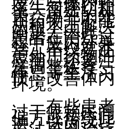
发生与体内环
境失衡密切相
关，单纯的外
用药物并不能
从根本上解决
问题。因此，
患者在治疗过
程中应内外兼
治。不仅要注
意外用药物的
应用，还要注
意调整饮食、
作息等生活习
惯，改善体内
环境。
有些患者
过于依赖民间
偏方或传统疗
法，认为这些