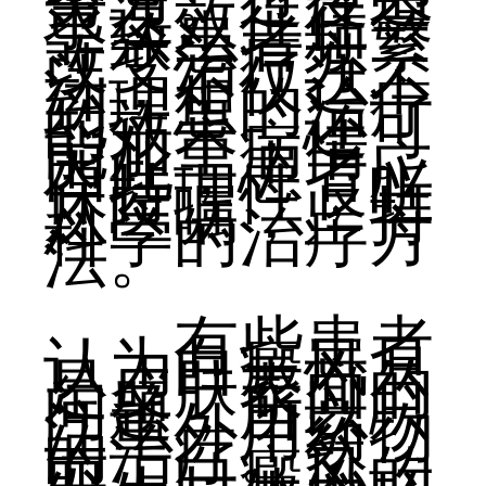
求速效往往会
导致患者频繁
改变治疗方
法，不仅达不
到理想的治疗
的效果，还可
能加重病情。
因此，患者应
保持理性，听
从医嘱，坚持
科学的治疗方
法。
有些患者
认为白癜风只
是皮肤表面的
问题，所以只
注重外用药物
的治疗。然
而，白癜风的