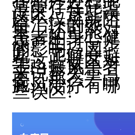
在治疗过程中
常常存在一些
误区。这些误
区不仅可能阻
碍治疗的效
果，还可能对
患者的身心健
康产生进一步
的影响。因
此，了解并避
免这些误区对
于白癜风患者
来说至关重
要。那么，白
癜风治疗有哪
些误区?