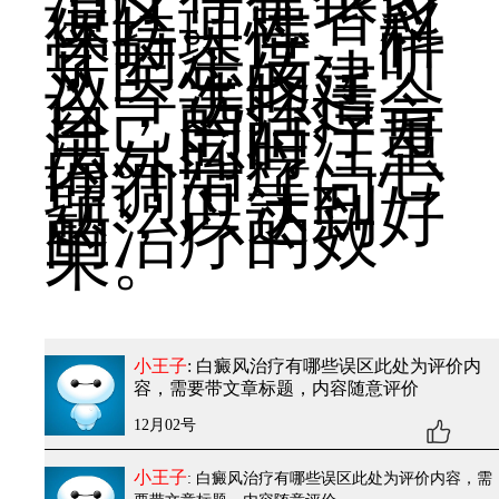
误区。患者应
保持理性、科
学的态度，听
从医生的建
议，选择适合
自己的治疗方
法。同时注重
内外治疗、心
理调节等问
题，以达到好
的治疗的效
果。
小王子
: 白癜风治疗有哪些误区
此处为评价内
容，需要带文章标题，内容随意评价
12月02号
小王子
: 白癜风治疗有哪些误区
此处为评价内容，需