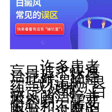
许多患者
盲目追求快速
治疗好，轻信
一些所谓的“良
药”或“速效疗
法”。然而，白
癜风的治疗并
不容易，需要
耐心和不断的
努力。过度追