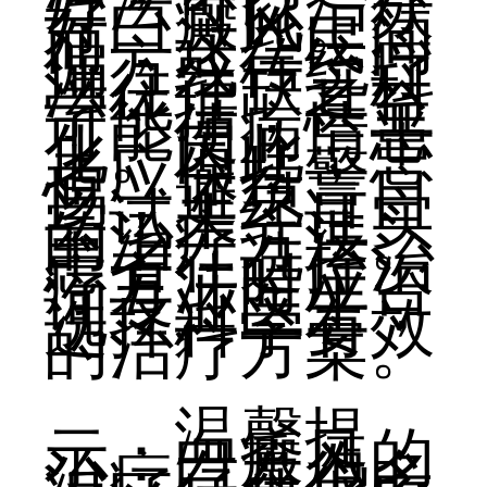
方法可以治疗
好白癜风。然
而，这些民间
偏方或传统疗
法往往缺乏科
学依据，甚至
可能使病情恶
化。因此，患
者应保持警
惕，避免盲目
尝试未经证实
的治疗方法。
患者在选择治
疗方法时应咨
询专业医生，
选择科学有效
的治疗方案。
温馨提
示：白癜风的
治疗存在很多