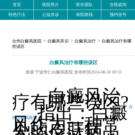
首页
医院简介
医生团队
在线咨询
特色疗法
公益坐诊
来院路线
预约挂号
>
>
>
台州白癜风医院
白癜风常识
白癜风治疗
白癜风治疗有哪
些误区
白癜风治疗有哪些误区
来源:宁波华仁白癜风医院 发布时间2024-08-30 09:55
白癜风治
疗有哪些误区?
指出：白癜
台
风作为一种常
州白癜风医院
见的皮肤病，