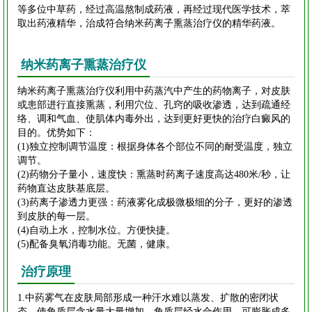
等多位中草药，经过高温熬制成药液，再经过现代医学技术，萃
取出药液精华，治成符合纳米药离子熏蒸治疗仪的精华药液。
纳米药离子熏蒸治疗仪
纳米药离子熏蒸治疗仪利用中药蒸汽中产生的药物离子，对皮肤
或患部进行直接熏蒸，利用穴位、孔窍的吸收渗透，达到疏通经
络、调和气血、使肌体内毒外出，达到更好更快的治疗白癜风的
目的。优势如下：
(1)独立控制调节温度：根据身体各个部位不同的耐受温度，独立
调节。
(2)药物分子量小，速度快：熏蒸时药离子速度高达480米/秒，让
药物直达皮肤基底层。
(3)药离子渗透力更强：药液雾化成极微极细的分子，更好的渗透
到皮肤的每一层。
(4)自动上水，控制水位。方便快捷。
(5)配备臭氧消毒功能。无菌，健康。
治疗原理
1.中药雾气在皮肤局部形成一种汗水难以蒸发、扩散的密闭状
态，使角质层含水量大量增加，角质层经水合作用，可膨胀成多