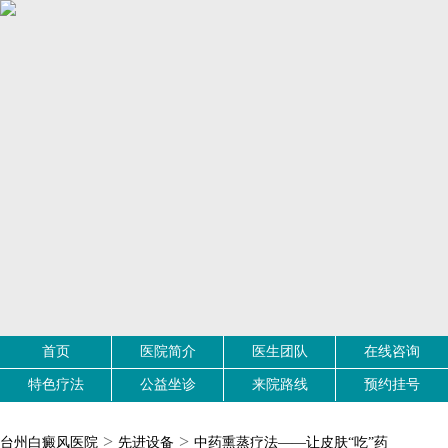
首页
医院简介
医生团队
在线咨询
特色疗法
公益坐诊
来院路线
预约挂号
>
>
台州白癜风医院
先进设备
中药熏蒸疗法——让皮肤“吃”药