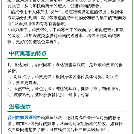
孔状态，从而加快药离子的进入，促进药物的吸收。
2.蒸汽作用于人体产生“发汗”，通过准确设定熏蒸强度，根据体
液流动分配规则，就可带来熏蒸局部药物分布较为集中的“靶向效
应”,从而排泄体内有毒有害物质。
3.药力集中，药效强劲，中药雾气中的表面活性剂促进被动扩散
的吸收，增加表皮类脂膜对药物的透过率，增强细胞对药物吸
收，更好的促进黑色素再生。
中药熏蒸的特点
1、直达病灶，治根固本：直达细胞基底层，是外敷药效果的很
多倍。
2、对症治疗，药效更强：根据身体各部位具体情况，对症治
疗，效果更显著。
3、天然中药，绿色疗法：纯植物萃取，健康可靠，副作用低。
4、皮肤给药，减轻肝脏肾负担。健康，可靠。
温馨提示
台州白癜风医院
中药熏蒸疗法，还能提高白斑部位对光的敏感
度，增加308等光疗的效果，从而达到缩短病程的功效。如有什
么白斑问题想要了解，可在线咨询台州白癜风医院医生。