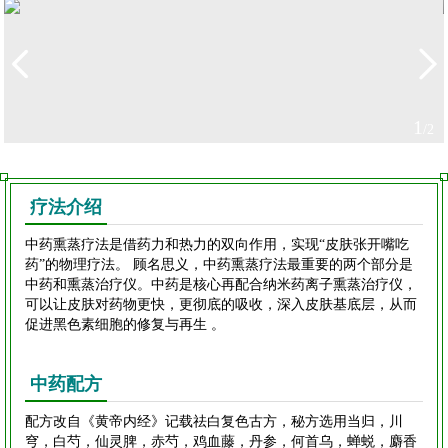
1
/2
疗法介绍
中药熏蒸疗法是借药力和热力的双向作用，实现“皮肤张开嘴吃
药”的物理疗法。 顾名思义，中药熏蒸疗法最重要的两个部分是
中药和熏蒸治疗仪。中药是核心再配合纳米药离子熏蒸治疗仪，
可以让皮肤对药物更快，更彻底的吸收，深入皮肤基底层，从而
促进黑色素细胞的修复与再生 。
中药配方
配方改自《黄帝内经》记载祛白复色古方，秘方选用当归，川
穹，白芍，仙灵脾，赤芍，鸡血藤，丹参，何首乌，蝉蜕，麝香